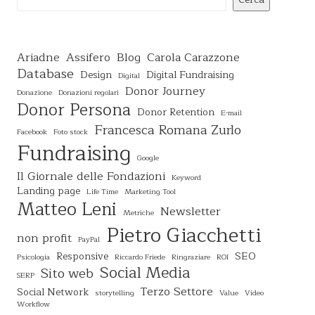
Ariadne
Assifero
Blog
Carola Carazzone
Database
Design
Digital Fundraising
Digital
Donor Journey
Donazione
Donazioni regolari
Donor Persona
Donor Retention
E-mail
Francesca Romana Zurlo
Facebook
Foto stock
Fundraising
Google
Il Giornale delle Fondazioni
Keyword
Landing page
Life Time
Marketing Tool
Matteo Leni
Newsletter
Metriche
Pietro Giacchetti
non profit
PayPal
Responsive
SEO
Psicologia
Riccardo Friede
Ringraziare
ROI
Social Media
Sito web
SERP
Terzo Settore
Social Network
storytelling
Value
Video
Workflow