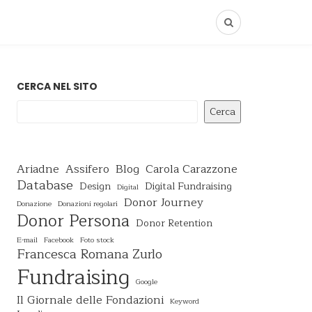
CERCA NEL SITO
Cerca
Ariadne
Assifero
Blog
Carola Carazzone
Database
Design
Digital Fundraising
Digital
Donor Journey
Donazione
Donazioni regolari
Donor Persona
Donor Retention
E-mail
Facebook
Foto stock
Francesca Romana Zurlo
Fundraising
Google
Il Giornale delle Fondazioni
Keyword