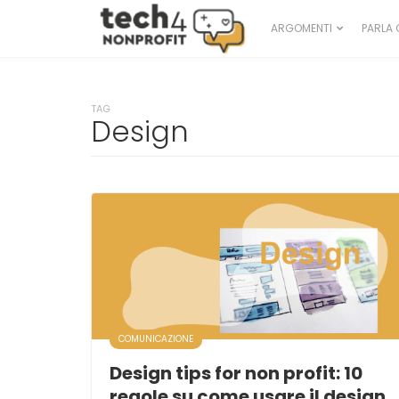
ARGOMENTI
PARLA 
TAG
Design
COMUNICAZIONE
Design tips for non profit: 10
regole su come usare il design