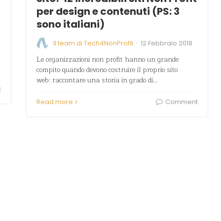
per design e contenuti (PS: 3
sono italiani)
·
Il team di Tech4NonProfit
12 Febbraio 2018
Le organizzazioni non profit hanno un grande
compito quando devono costruire il proprio sito
web: raccontare una storia in grado di…
t
Read more
Comment