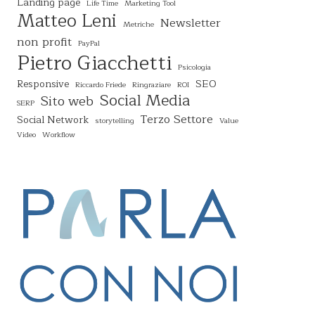
Landing page
Life Time
Marketing Tool
Matteo Leni
Newsletter
Metriche
non profit
PayPal
Pietro Giacchetti
Psicologia
Responsive
SEO
Riccardo Friede
Ringraziare
ROI
Social Media
Sito web
SERP
Terzo Settore
Social Network
storytelling
Value
Video
Workflow