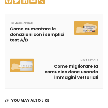
Facebook
Twitter
LinkedIn
Email
Share
PREVIOUS ARTICLE
Come aumentare le
donazioni con i semplici
test A/B
NEXT ARTICLE
Come migliorare la
comunicazione usando
immagini vettoriali
YOU MAY ALSO LIKE