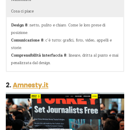
Cosa ci piace
Design 8
: netto, pulito e chiaro. Come le loro prese di
posizione.
Comunicazione 8
: c’è tutto: grafici, foto, video, appelli e
storie.
Comprensibilità interfaccia 8
: lineare, dritta al punto e mai
penalizzata dal design.
Azione
Adozioni a distanza, ma anche molto altro.
L’utilizzo dei loghi e del colore rosso per scritte e call to
action, messe in risalto rispetto allo sfondo bianco. In pratica
2.
Amnesty.it
Impegno
il sito è fatto tutto di tre colori e suscita il giusto senso di
pressione filtrando le immagini con strati bianchi
Forza
(confrontatelo con Charity: water, sono praticamente le
stesse foto ma con molto meno contrasto).
Sfruttano a pieno la potenza delle immagini per descrivere la