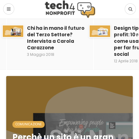
Chi ha in mano il futuro
Design tip
del Terzo Settore?
profit: 10
Intervista a Carola
come usar
Carazzone
per far fru
social
3 Maggio 2018
12 Aprile 2018
COMUNICAZIONE
Perchè un sito è un gran