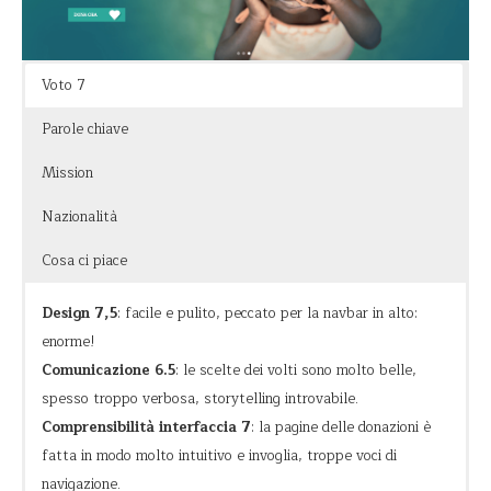
analoga per impatto a quella del donare.
Si capisce tutto dell’organizzazione in uno sguardo di 2
Voto 7
secondi alla home (e questo è raro!). Il dominio è qualcosa di
Parole chiave
eccezionale.
Mission
Nazionalità
Cosa ci piace
Design 7,5
: facile e pulito, peccato per la navbar in alto:
enorme!
Comunicazione 6.5
: le scelte dei volti sono molto belle,
spesso troppo verbosa, storytelling introvabile.
Comprensibilità interfaccia 7
: la pagine delle donazioni è
fatta in modo molto intuitivo e invoglia, troppe voci di
navigazione.