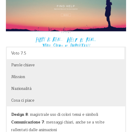
Colpisce la grande attenzione ai partners, richiamati con
orgoglio.
Anche se la call to action più importante è quella di unirsi alla
community e non di donare, la landing page del dona ora non
permette via di fuga ed invoglia alla donazione mettendo
Voto 7.5
allegria.
Parole chiave
La chicca finale è la sezione del Team con le foto istituzionali
Mission
dei membri che diventano semiserie appena si passa il mouse
Nazionalità
sopra.
Cosa ci piace
Design 8
: magistrale uso di colori tenui e simboli
Comunicazione 7
: messaggi chiari, anche se a volte
rallentati dalle animazioni