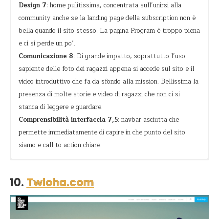
Design 7
: home pulitissima, concentrata sull’unirsi alla
community anche se la landing page della subscription non è
bella quando il sito stesso. La pagina Program è troppo piena
e ci si perde un po’.
Comunicazione 8
: Di grande impatto, soprattutto l’uso
sapiente delle foto dei ragazzi appena si accede sul sito e il
video introduttivo che fa da sfondo alla mission. Bellissima la
presenza di molte storie e video di ragazzi che non ci si
stanca di leggere e guardare.
Comprensibilità interfaccia 7,5
: navbar asciutta che
permette immediatamente di capire in che punto del sito
siamo e call to action chiare.
Vivacità
Creare un movimento che faccia venire fuori il potenziale di
I protagonisti sono i ragazzi e di questo ci si accorge subito:
ogni adolescente attraverso percorsi di scoperta di sè grazie
in tutto il sito si ritrovano foto di adolescenti felici che “hanno
10.
Twloha.com
Realizzazione di sè
alla presenza di un tutor (The Dream’s Director) nelle scuole.
realizzato i loro sogni”. Non solo, dalle foto sono facilmente
intuibili le attività svolte (teatro, speech, incontri formativi)
Senso di appartenenza
senza necessariamente dover leggere il programma.