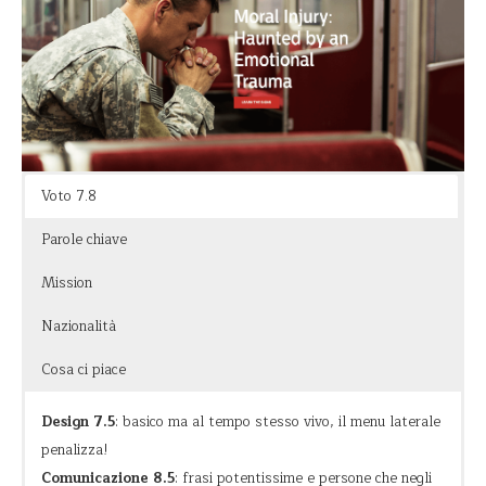
loghi ed immagini potenti che
offrono un grande spettacolo
narrativo
, al pari di quello di One Drop. Molto bella
la
pagina per “sponsorizzare” un bambino bisognoso
: volti,
nomi e storie è
quello di cui ha bisogno un donatore per
vedere il suo impatto
(anche se qui assomiglia quasi a un
catalogo).
Voto 7.8
Parole chiave
Mission
Nazionalità
Cosa ci piace
Design 7.5
: basico ma al tempo stesso vivo, il menu laterale
penalizza!
Comunicazione 8.5
: frasi potentissime e persone che negli