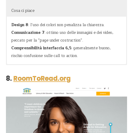
Cosa ci piace
Design 8
: l’uso dei colori non penalizza la chiarezza.
Comunicazione 7
: ottimo uso delle immagini e dei video,
peccato per la “page under costruction”.
Comprensibilità interfaccia 6,5
: generalmente buono,
rischio confusione sulle call to action.
Vita
Fornire l’accesso all’acqua potabile per sostenere lo sviluppo
Il sito sprizza vitalità, esattamente come i luoghi dove
individuale e collettivo.
impatta la loro azione che porta acqua. L’utilizzo di splendide
8.
RoomToRead.org
Allegria
immagini e video, abbinati a font di grandi dimensioni e colori
audaci richiamano fortemente alle loro attività e all’impatto
Divertimento
sulle persone e sulla terra.
Il sito è facilmente navigabile e si intuisce chiaramente cosa
fa l’organizzazione, con numeri chiari, dove lo fa e cosa puoi
fare tu per aggiungere “one drop”. E poi l’organizzazione ha