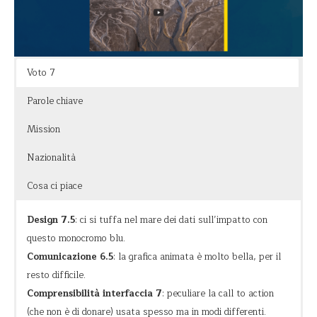
delle donazioni semplice ed intuitiva (con un tocco di classe
della navbar assente, che impedisce le vie di fuga dal dono),
alla pagina dei progetti svolti, con la mappa globale di tutti i
pozzi d’acqua scavati grazie alle donazioni.
Voto 7
Parole chiave
Mission
Nazionalità
Cosa ci piace
Design 7.5
: ci si tuffa nel mare dei dati sull’impatto con
questo monocromo blu.
Comunicazione 6.5
: la grafica animata è molto bella, per il
resto difficile.
Comprensibilità interfaccia 7
: peculiare la call to action
(che non è di donare) usata spesso ma in modi differenti.