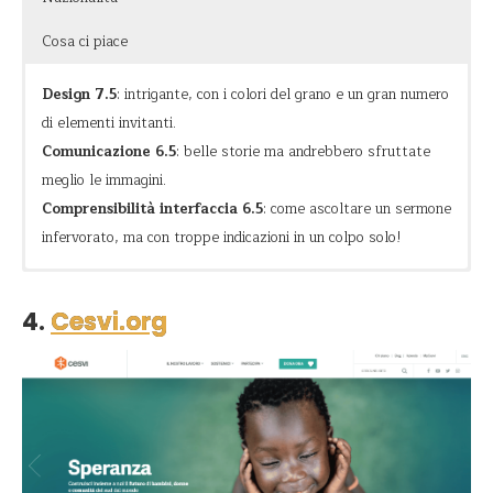
Cosa ci piace
Design 7.5
: intrigante, con i colori del grano e un gran numero
di elementi invitanti.
Comunicazione 6.5
: belle storie ma andrebbero sfruttate
meglio le immagini.
Comprensibilità interfaccia 6.5
: come ascoltare un sermone
infervorato, ma con troppe indicazioni in un colpo solo!
Potente
Fornire aiuto e opportunità ben oltre le comunità,
Interessante l’idea della barra blu “join, pray, act” che ti
modificando le politiche, i programmi e le condizioni che
segue lungo tutto lo scorrimento del sito, fino ad
4.
Cesvi.org
Evangelico
consentono alla fame e alla povertà di persistere.
abbandonarti nella corretta posizione di una cta. Forse è un
po’ troppo invadente, così come la navbar iniziale, ma è
Infiammante
nell’ottica dell’intero sito.
Si respira aria di fede nelle citazioni bibliche sparse qua e là e
nell’invito a pregare, concretizzato in una call to action