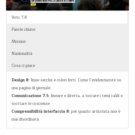
mission e i progetti.
Voto 7.8
La pagina di sostegno è molto bella e tocca tutti, rendendo il
lettore protagonista.
Parole chiave
Mission
Nazionalità
Cosa ci piace
Design 8
: linee secche e colori forti. Come l’evidenziatore su
una pagina di giornale.
Comunicazione 7.5
: lineare e diretta, a toccare i temi caldi e
scottare le coscienze.
Comprensibilità interfaccia 8
: per quanto articolata non è
mai disordinata.
Allerta
Creare un mondo più giusto, in cui ogni persona possa godere
L’utilizzo del giallo è un eccellente espediente per far cadere