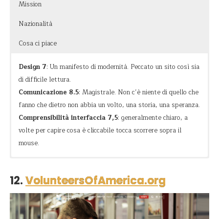
Mission
La grossa pecca è il dominio, non esiste chiamare un sito
Nazionalità
così…
Cosa ci piace
Design 7
: Un manifesto di modernità. Peccato un sito così sia
di difficile lettura.
Comunicazione 8.5
: Magistrale. Non c’è niente di quello che
fanno che dietro non abbia un volto, una storia, una speranza.
Comprensibilità interfaccia 7,5
: generalmente chiaro, a
volte per capire cosa è cliccabile tocca scorrere sopra il
mouse.
Missione
Fornire assistenza a persone e comunità bisognose con lo
Il video in apertura: è la prima volta che uno con la faccia da
scopo di renderli indipendenti, attraverso la costruzione di
criminale e il fisico di Thor Bjornsson commuove parlando di
12.
VolunteersOfAmerica.org
Fede
scuole e la creazione di programmi alimentari sostenibili.
come l’aiuto aiuta chi aiuta (scusate il gioco di parole).
Coinvolgimento
L’utilizzo di colori caldi e font di grandi dimensioni, abbinate a