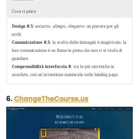
Cosa ci piace
Design 8.5
: asciutto, allegro, elegante, un piacere per gli
occhi.
Comunicazione 8.5
: la scelta delle immagini è magistrale, la
loro comunicazione è un fiume in piena che non ci si stufa di
guardare.
Comprensibilità interfaccia 8
: tra le più sintetiche in
assoluto, con un’attenzione maniacale sulle landing page.
Gioia
Portare acqua dove manca.
Sono dei maestri nella comunicazione e lo si capisce
immediatamente dal loro sito web. Utilizzano magistralmente
6.
ChangeTheCourse.us
Vitalità
immagini, video e colori per descrivere la propria mission,
comunicando la speranza nei sorrisi di chi ha tanto poco
Avventura
quanto un bicchiere d’acqua.
Non c’è niente che non vada bene nel loro sito: dalla pagina