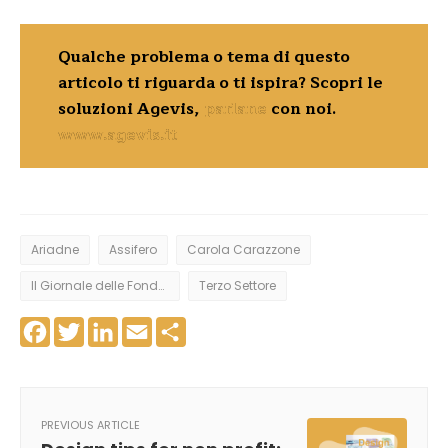
Qualche problema o tema di questo
articolo ti riguarda o ti ispira? Scopri le
soluzioni Agevis,
parlane
con noi.
www.agevis.it
Ariadne
Assifero
Carola Carazzone
Il Giornale delle Fondazioni
Terzo Settore
Facebook
Twitter
LinkedIn
Email
Share
PREVIOUS ARTICLE