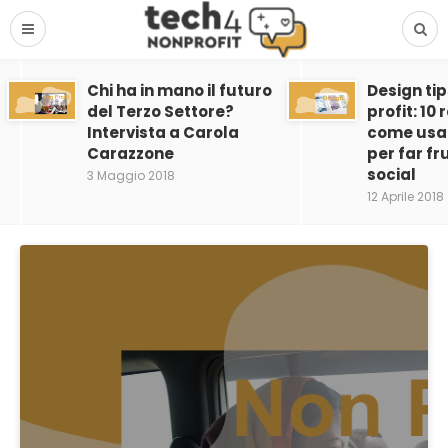
Chi ha in mano il futuro
Design tip
del Terzo Settore?
profit: 10
Intervista a Carola
come usar
Carazzone
per far fru
social
3 Maggio 2018
12 Aprile 2018