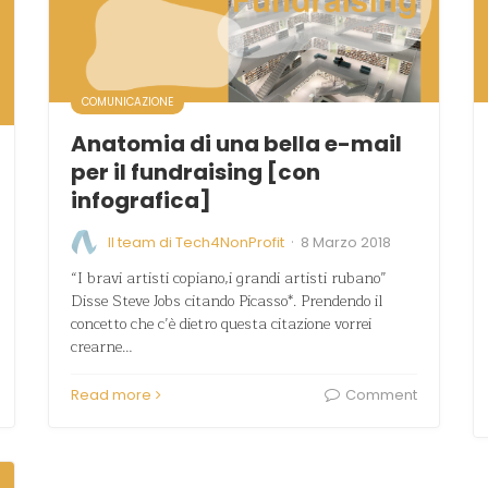
COMUNICAZIONE
Anatomia di una bella e-mail
per il fundraising [con
infografica]
·
Il team di Tech4NonProfit
8 Marzo 2018
“I bravi artisti copiano,i grandi artisti rubano”
Disse Steve Jobs citando Picasso*. Prendendo il
concetto che c’è dietro questa citazione vorrei
crearne…
Read more
Comment