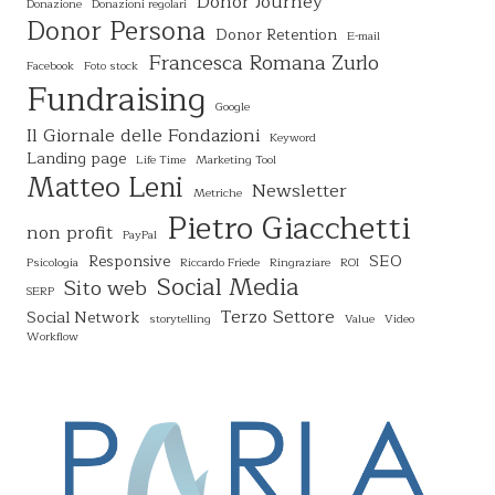
Donor Journey
Donazione
Donazioni regolari
Donor Persona
Donor Retention
E-mail
Francesca Romana Zurlo
Facebook
Foto stock
Fundraising
Google
Il Giornale delle Fondazioni
Keyword
Landing page
Life Time
Marketing Tool
Matteo Leni
Newsletter
Metriche
Pietro Giacchetti
non profit
PayPal
Responsive
SEO
Psicologia
Riccardo Friede
Ringraziare
ROI
Social Media
Sito web
SERP
Terzo Settore
Social Network
storytelling
Value
Video
Workflow