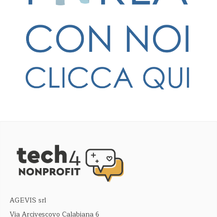
AGEVIS srl
Via Arcivescovo Calabiana 6