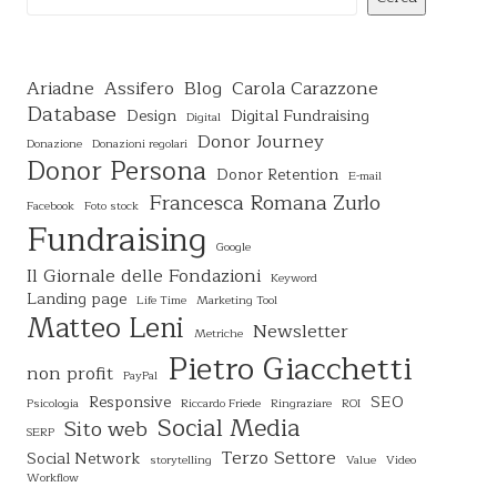
Ariadne
Assifero
Blog
Carola Carazzone
Database
Design
Digital Fundraising
Digital
Donor Journey
Donazione
Donazioni regolari
Donor Persona
Donor Retention
E-mail
Francesca Romana Zurlo
Facebook
Foto stock
Fundraising
Google
Il Giornale delle Fondazioni
Keyword
Landing page
Life Time
Marketing Tool
Matteo Leni
Newsletter
Metriche
Pietro Giacchetti
non profit
PayPal
Responsive
SEO
Psicologia
Riccardo Friede
Ringraziare
ROI
Social Media
Sito web
SERP
Terzo Settore
Social Network
storytelling
Value
Video
Workflow