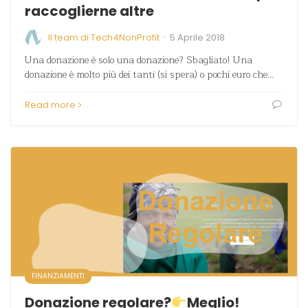
raccoglierne altre
·
Il team di Tech4NonProfit
5 Aprile 2018
Una donazione è solo una donazione? Sbagliato! Una
donazione è molto più dei tanti (si spera) o pochi euro che…
Read more
FINANZIAMENTI
Donazione regolare?
Meglio!