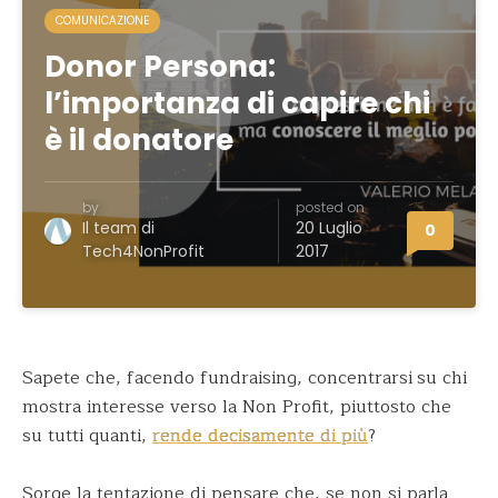
COMUNICAZIONE
Donor Persona:
l’importanza di capire chi
è il donatore
by
posted on
Il team di
20 Luglio
0
Tech4NonProfit
2017
Sapete che, facendo fundraising, concentrarsi
su chi
mostra interesse verso la Non Profit, piuttosto che
su tutti quanti,
rende decisamente di più
?
Sorge la tentazione di pensare che, se non si parla