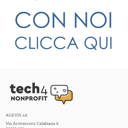
AGEVIS srl
Via Arcivescovo Calabiana 6