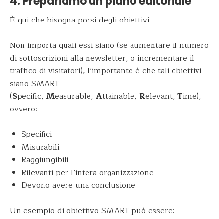
4. Prepariamo un piano editoriale
È qui che bisogna porsi degli obiettivi.
Non importa quali essi siano (se aumentare il numero
di sottoscrizioni alla newsletter, o incrementare il
traffico di visitatori), l’importante è che tali obiettivi
siano SMART
(
S
pecific,
M
easurable,
A
ttainable,
R
elevant,
T
ime),
ovvero:
Specifici
Misurabili
Raggiungibili
Rilevanti per l’intera organizzazione
Devono avere una conclusione
Un esempio di obiettivo SMART può essere: