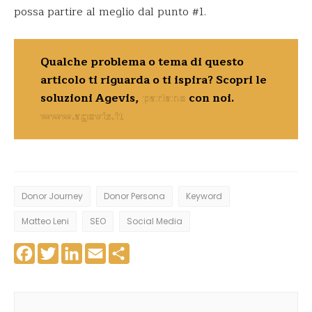
possa partire al meglio dal punto #1.
Qualche problema o tema di questo
articolo ti riguarda o ti ispira? Scopri le
soluzioni Agevis,
parlane
con noi.
www.agevis.it
Donor Journey
Donor Persona
Keyword
Matteo Leni
SEO
Social Media
Facebook
Twitter
LinkedIn
Email
Share