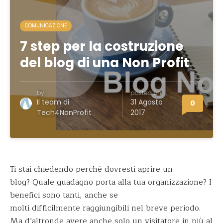
COMUNICAZIONE
7 step per la costruzione
del blog di una Non Profit
by
posted on
Il team di
31 Agosto
0
Tech4NonProfit
2017
Ti stai chiedendo perché dovresti aprire un
blog? Quale guadagno porta alla tua organizzazione? I
benefici sono tanti, anche se
molti difficilmente raggiungibili nel breve periodo.
Ma d’altronde avere anche solo un visitatore in più al