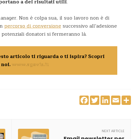
portano a dei risultati utili
.
anager. Non è colpa sua, il suo lavoro non è di
un
percorso di conversione
successivo all’adesione
potenziali donatori si fermeranno là.
o articolo ti riguarda o ti ispira? Scopri
 noi.
www.agevis.it
Facebook
Twitter
Linke
Ema
S
NEXT ARTICLE
Email newsletter per