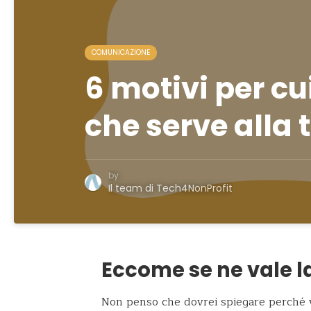
COMUNICAZIONE
6 motivi per cu
che serve alla 
by
Il team di Tech4NonProfit
Eccome se ne vale l
Non penso che dovrei spiegare perché val