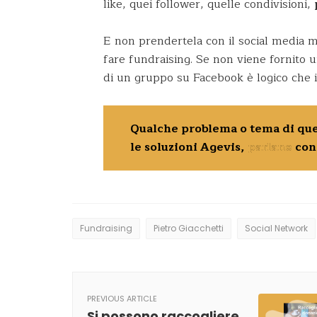
like, quei follower, quelle condivisioni,
E non prendertela con il social media m
fare fundraising. Se non viene fornito 
di un gruppo su Facebook è logico che i 
Qualche problema o tema di quest
le soluzioni Agevis,
parlane
con
Fundraising
Pietro Giacchetti
Social Network
PREVIOUS ARTICLE
Si possono raccogliere